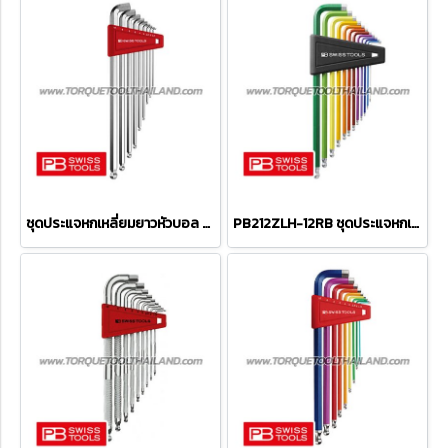
ชุดประแจหกเหลี่ยมยาวหัวบอล คอสั้น PB2212LH
PB212ZLH-12RB ชุดประแจหกเหลี่ยมหัวบอลยาว (สีรุ้ง) ขนาด 1/20"-5/16" (12 ตัวชุด)