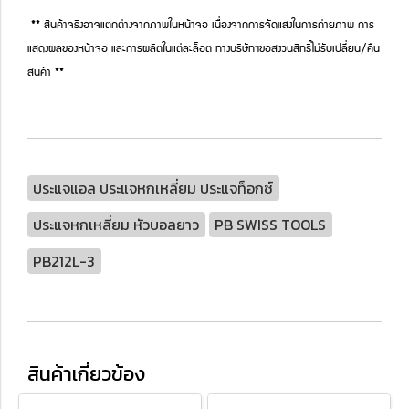
** สินค้าจริงอาจแตกต่างจากภาพในหน้าจอ เนื่องจากการจัดแสงในการถ่ายภาพ การ
แสดงผลของหน้าจอ และการผลิตในแต่ละล็อต ทางบริษัทฯขอสงวนสิทธิ์ไม่รับเปลี่ยน/คืน
สินค้า **
ประแจแอล ประแจหกเหลี่ยม ประแจท็อกซ์
ประแจหกเหลี่ยม หัวบอลยาว
PB SWISS TOOLS
PB212L-3
สินค้าเกี่ยวข้อง