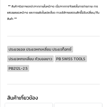
** สินค้าจริงอาจแตกต่างจากภาพในหน้าจอ เนื่องจากการจัดแสงในการถ่ายภาพ การ
แสดงผลของหน้าจอ และการผลิตในแต่ละล็อต ทางบริษัทฯขอสงวนสิทธิ์ไม่รับเปลี่ยน/คืน
สินค้า **
ประแจแอล ประแจหกเหลี่ยม ประแจท็อกซ์
ประแจหกเหลี่ยม หัวบอลยาว
PB SWISS TOOLS
PB212L-2.5
สินค้าเกี่ยวข้อง