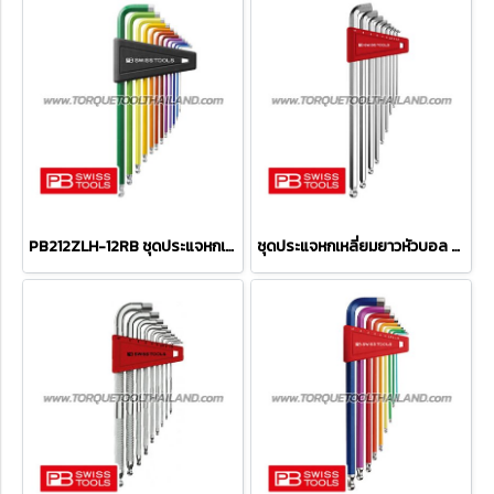
PB212ZLH-12RB ชุดประแจหกเหลี่ยมหัวบอลยาว (สีรุ้ง) ขนาด 1/20"-5/16" (12 ตัวชุด)
ชุดประแจหกเหลี่ยมยาวหัวบอล คอสั้น PB2212LH