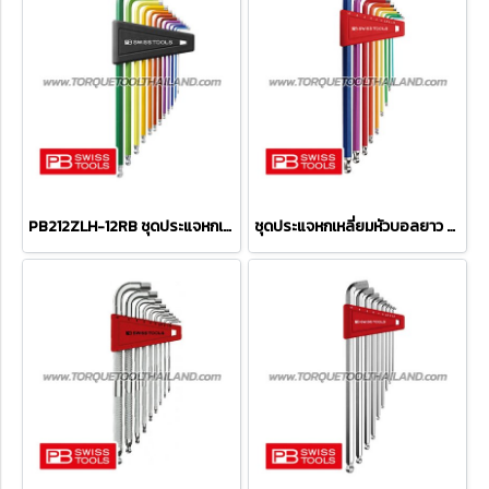
PB212ZLH-12RB ชุดประแจหกเหลี่ยมหัวบอลยาว (สีรุ้ง) ขนาด 1/20"-5/16" (12 ตัวชุด)
ชุดประแจหกเหลี่ยมหัวบอลยาว PB212LH-10RB