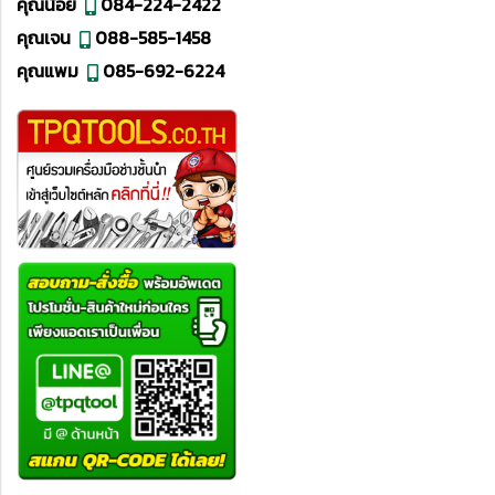
คุณน้อย
084-224-2422
คุณเจน
088-585-1458
คุณแพม
085-692-6224