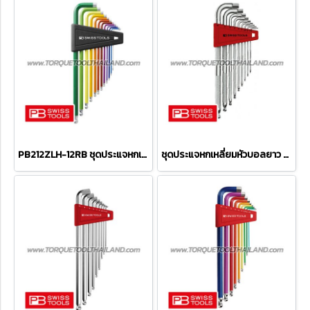
PB212ZLH-12RB ชุดประแจหกเหลี่ยมหัวบอลยาว (สีรุ้ง) ขนาด 1/20"-5/16" (12 ตัวชุด)
ชุดประแจหกเหลี่ยมหัวบอลยาว PB3212LH