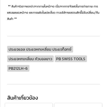
** สินค้าจริงอาจแตกต่างจากภาพในหน้าจอ เนื่องจากการจัดแสงในการถ่ายภาพ การ
แสดงผลของหน้าจอ และการผลิตในแต่ละล็อต ทางบริษัทฯขอสงวนสิทธิ์ไม่รับเปลี่ยน/คืน
สินค้า **
ประแจแอล ประแจหกเหลี่ยม ประแจท็อกซ์
ประแจหกเหลี่ยม หัวบอลยาว
PB SWISS TOOLS
PB212LH-6
สินค้าเกี่ยวข้อง