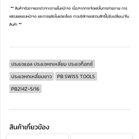
** สินค้าจริงอาจแตกต่างจากภาพในหน้าจอ เนื่องจากการจัดแสงในการถ่ายภาพ การ
แสดงผลของหน้าจอ และการผลิตในแต่ละล็อต ทางบริษัทฯขอสงวนสิทธิ์ไม่รับเปลี่ยน/คืน
สินค้า **
ประแจแอล ประแจหกเหลี่ยม ประแจท็อกซ์
ประแจหกเหลี่ยมยาว
PB SWISS TOOLS
PB214Z-5/16
สินค้าเกี่ยวข้อง