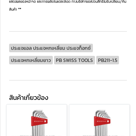
แสดงผลของหน้าจอ และการผลิตในแต่ละล็อต ทางบริษัทฯขอสงวนสิทธิ์ไม่รับเปลี่ยน/คืน
สินค้า **
ประแจแอล ประแจหกเหลี่ยม ประแจท็อกซ์
ประแจหกเหลี่ยมยาว
PB SWISS TOOLS
PB211-1.5
สินค้าเกี่ยวข้อง