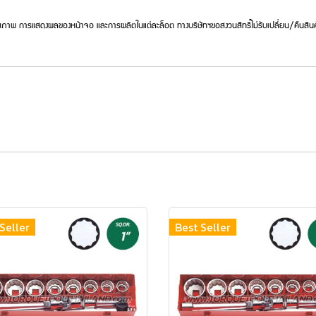
ภาพ การแสดงผลของหน้าจอ และการผลิตในแต่ละล็อต ทางบริษัทฯขอสงวนสิทธิ์ไม่รับเปลี่ยน/คืนสินค
Seller
Best Seller