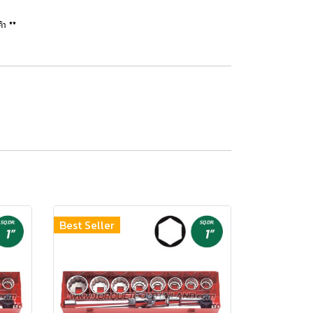
้า **
Best Seller