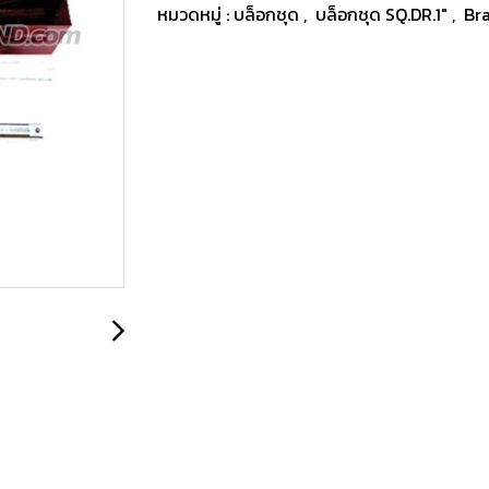
หมวดหมู่ :
บล็อกชุด
,
บล็อกชุด SQ.DR.1"
,
Br