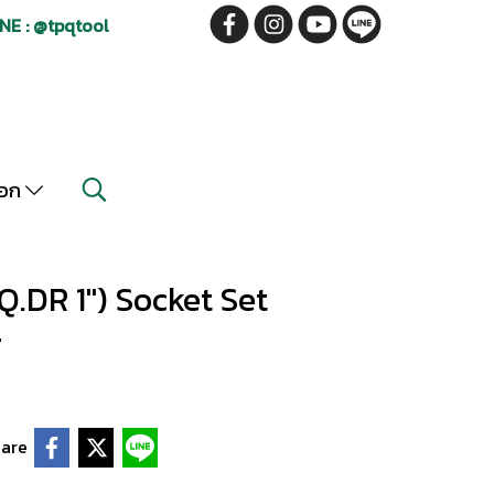
NE : @tpqtool
็อก
.DR 1") Socket Set
"
are