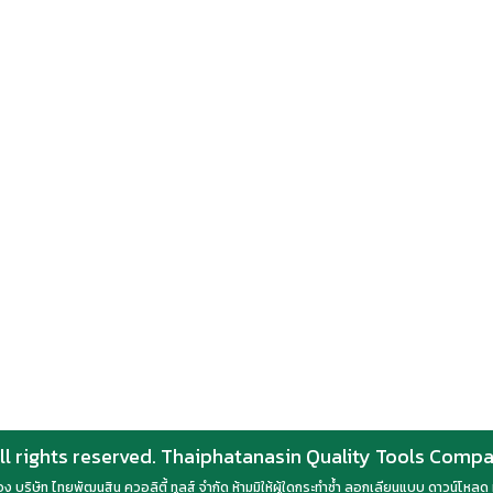
ll rights reserved. Thaiphatanasin Quality Tools Comp
์ของ บริษัท ไทยพัฒนสิน ควอลิตี้ ทูลส์ จำกัด ห้ามมิให้ผู้ใดกระทำซ้ำ ลอกเลียนแบบ ดาวน์โห