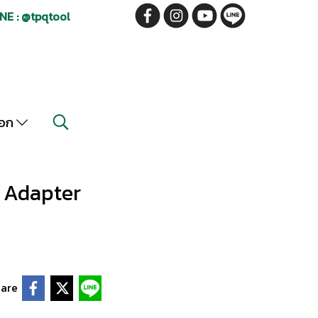
NE : @tpqtool
็อก
) Adapter
are