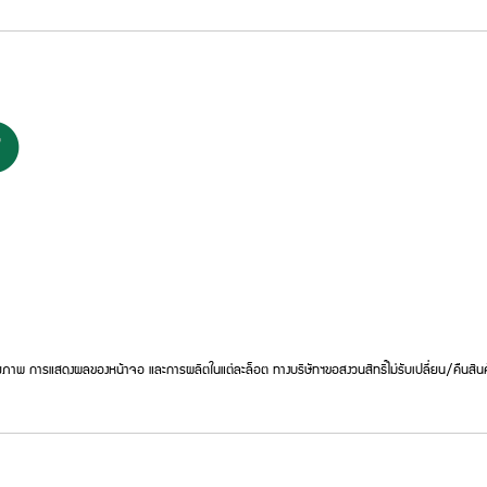
ภาพ การแสดงผลของหน้าจอ และการผลิตในแต่ละล็อต ทางบริษัทฯขอสงวนสิทธิ์ไม่รับเปลี่ยน/คืนสินค