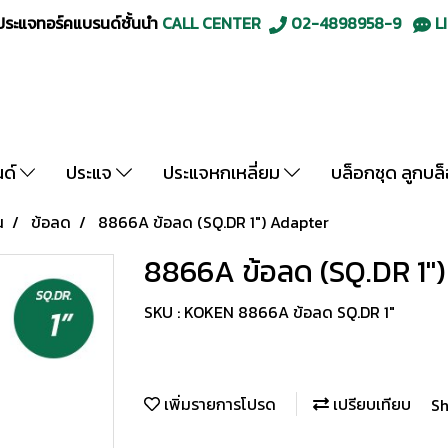
ะแจทอร์คแบรนด์ชั้นนำ
CALL CENTER
02-4898958-9
LI
นด์
ประแจ
ประแจหกเหลี่ยม
บล็อกชุด ลูกบล
น
ข้อลด
8866A ข้อลด (SQ.DR 1") Adapter
8866A ข้อลด (SQ.DR 1"
SKU : KOKEN 8866A ข้อลด SQ.DR 1"
เพิ่มรายการโปรด
เปรียบเทียบ
Sh