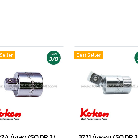
Seller
Best Seller
3322A ข้อลด (SQ.DR.3/8") Socket Adapter