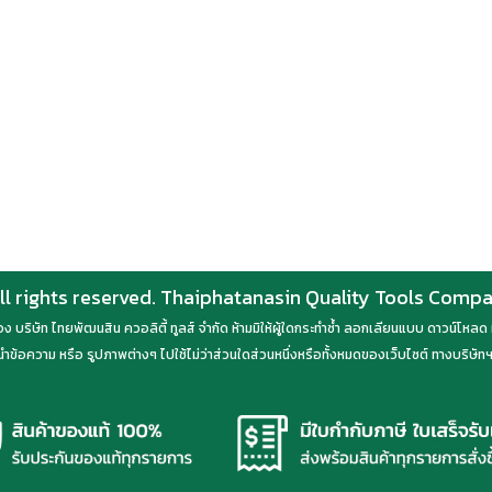
ll rights reserved. Thaiphatanasin Quality Tools Comp
์ของ บริษัท ไทยพัฒนสิน ควอลิตี้ ทูลส์ จำกัด ห้ามมิให้ผู้ใดกระทำซ้ำ ลอกเลียนแบบ ดาวน์โห
ำข้อความ หรือ รูปภาพต่างๆ ไปใช้ไม่ว่าส่วนใดส่วนหนึ่งหรือทั้งหมดของเว็บไซต์ ทางบริษัทฯ 