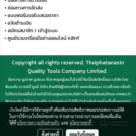
• ช่องทางการจัดส่ง
• แบบฟอร์มขอใบเสนอราคา
• แจ้งชำระเงิน
• สมัครสมาชิก / เข้าสู่ระบบ
• ศูนย์รวมเครื่องมือช่างออนไลน์ คลิก!!
Copyright all rights reserved. Thaiphatanasin
Quality Tools Company Limited.
ข้อความ รูปภาพ รูปแบบ ที่ปรากฏอยู่บนเว็บไซต์นี้ ถือเป็นลิขสิทธิ์ของ บริษัท ไทย
พัฒนสิน ควอลิตี้ ทูลส์ จำกัด ห้ามมิให้ผู้ใดกระทำซ้ำ ลอกเลียนแบบ ดาวน์โหลด หรือนำ
ไปใช้ประโยชน์อื่นใดโดยไม่ได้รับอนุญาตจากบริษัทฯ เป็นลายลักษณ์อักษร หากพบว่า
มีการละเมิด นำข้อความ หรือ รูปภาพต่างๆ ไปใช้ไม่ว่าส่วนใดส่วนหนึ่งหรือทั้งหมดของ
เว็บไซต์ ทางบริษัทฯ มีสิทธิ์ดำเนินการตามกฎหมายได้ทันที
เว็บไซต์นี้มีการใช้งานคุกกี้ เพื่อเพิ่มประสิทธิภาพและประสบการณ์ที่ดี
ในการใช้งานเว็บไซต์ของท่าน ท่านสามารถอ่านรายละเอียดเพิ่มเติม
ได้ที่
นโยบายความเป็นส่วนตัว
และ
นโยบายคุกกี้
ตั้งค่าคุกกี้
ยอมรับทั้งหมด