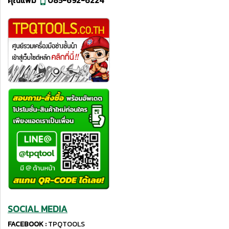
คุณแพม
085-692-6224
SOCIAL MEDIA
FACEBOOK :
TPQTOOLS