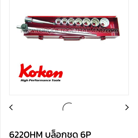
6220HM บล็อกชุด 6P