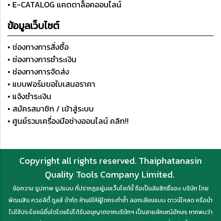
• E-CATALOG แคตตาล็อคออนไลน์
ข้อมูลเว็บไซต์
• ช่องทางการสั่งซื้อ
• ช่องทางการชำระเงิน
• ช่องทางการจัดส่ง
• แบบฟอร์มขอใบเสนอราคา
• แจ้งชำระเงิน
• สมัครสมาชิก / เข้าสู่ระบบ
• ศูนย์รวมเครื่องมือช่างออนไลน์ คลิก!!
Copyright all rights reserved. Thaiphatanasin
Quality Tools Company Limited.
ข้อความ รูปภาพ รูปแบบ ที่ปรากฏอยู่บนเว็บไซต์นี้ ถือเป็นลิขสิทธิ์ของ บริษัท ไทย
พัฒนสิน ควอลิตี้ ทูลส์ จำกัด ห้ามมิให้ผู้ใดกระทำซ้ำ ลอกเลียนแบบ ดาวน์โหลด หรือนำ
ไปใช้ประโยชน์อื่นใดโดยไม่ได้รับอนุญาตจากบริษัทฯ เป็นลายลักษณ์อักษร หากพบว่า