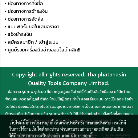
• ช่องทางการสั่งซื้อ
• ช่องทางการชำระเงิน
• ช่องทางการจัดส่ง
• แบบฟอร์มขอใบเสนอราคา
• แจ้งชำระเงิน
• สมัครสมาชิก / เข้าสู่ระบบ
• ศูนย์รวมเครื่องมือช่างออนไลน์ คลิก!!
Copyright all rights reserved. Thaiphatanasin
Quality Tools Company Limited.
ข้อความ รูปภาพ รูปแบบ ที่ปรากฏอยู่บนเว็บไซต์นี้ ถือเป็นลิขสิทธิ์ของ บริษัท ไทย
พัฒนสิน ควอลิตี้ ทูลส์ จำกัด ห้ามมิให้ผู้ใดกระทำซ้ำ ลอกเลียนแบบ ดาวน์โหลด หรือนำ
ไปใช้ประโยชน์อื่นใดโดยไม่ได้รับอนุญาตจากบริษัทฯ เป็นลายลักษณ์อักษร หากพบว่า
มีการละเมิด นำข้อความ หรือ รูปภาพต่างๆ ไปใช้ไม่ว่าส่วนใดส่วนหนึ่งหรือทั้งหมดของ
เว็บไซต์ ทางบริษัทฯ มีสิทธิ์ดำเนินการตามกฎหมายได้ทันที
เว็บไซต์นี้มีการใช้งานคุกกี้ เพื่อเพิ่มประสิทธิภาพและประสบการณ์ที่ดี
ในการใช้งานเว็บไซต์ของท่าน ท่านสามารถอ่านรายละเอียดเพิ่มเติม
ได้ที่
นโยบายความเป็นส่วนตัว
และ
นโยบายคุกกี้