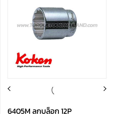
6405M ลูกบล็อก 12P