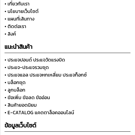
• เกี่ยวกับเรา
• นโยบายเว็บไซต์
• แผนที่เส้นทาง
• ติดต่อเรา
• ลิงค์
แนะนำสินค้า
• ประแจปอนด์ ประแจวัดแรงบิด
• ประแจ-ประแจรวมชุด
• ประแจแอล ประแจหกเหลี่ยม ประแจท็อกซ์
• บล็อกชุด
• ลูกบล็อก
• ข้อเพิ่ม ข้อลด ข้ออ่อน
• สินค้ายอดนิยม
• E-CATALOG แคตตาล็อคออนไลน์
ข้อมูลเว็บไซต์