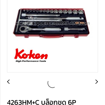
4263HM+C บล็อกชุด 6P