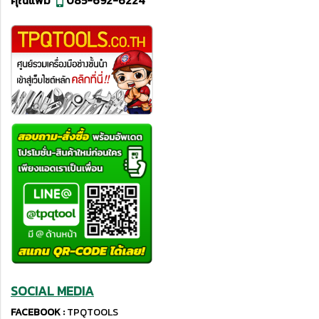
คุณแพม
085-692-6224
SOCIAL MEDIA
FACEBOOK :
TPQTOOLS