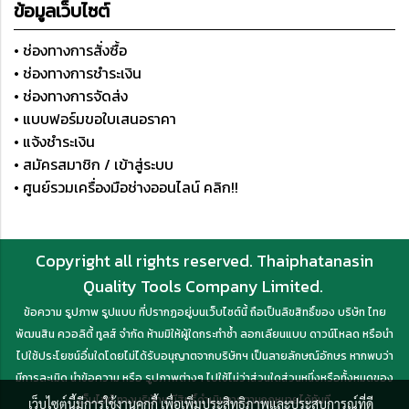
ข้อมูลเว็บไซต์
• ช่องทางการสั่งซื้อ
• ช่องทางการชำระเงิน
• ช่องทางการจัดส่ง
• แบบฟอร์มขอใบเสนอราคา
• แจ้งชำระเงิน
• สมัครสมาชิก / เข้าสู่ระบบ
• ศูนย์รวมเครื่องมือช่างออนไลน์ คลิก!!
Copyright all rights reserved. Thaiphatanasin
Quality Tools Company Limited.
ข้อความ รูปภาพ รูปแบบ ที่ปรากฏอยู่บนเว็บไซต์นี้ ถือเป็นลิขสิทธิ์ของ บริษัท ไทย
พัฒนสิน ควอลิตี้ ทูลส์ จำกัด ห้ามมิให้ผู้ใดกระทำซ้ำ ลอกเลียนแบบ ดาวน์โหลด หรือนำ
ไปใช้ประโยชน์อื่นใดโดยไม่ได้รับอนุญาตจากบริษัทฯ เป็นลายลักษณ์อักษร หากพบว่า
มีการละเมิด นำข้อความ หรือ รูปภาพต่างๆ ไปใช้ไม่ว่าส่วนใดส่วนหนึ่งหรือทั้งหมดของ
เว็บไซต์ ทางบริษัทฯ มีสิทธิ์ดำเนินการตามกฎหมายได้ทันที
เว็บไซต์นี้มีการใช้งานคุกกี้ เพื่อเพิ่มประสิทธิภาพและประสบการณ์ที่ดี