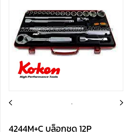
4244M+C บล็อกชุด 12P