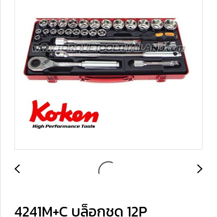
4241M+C บล็อกชุด 12P