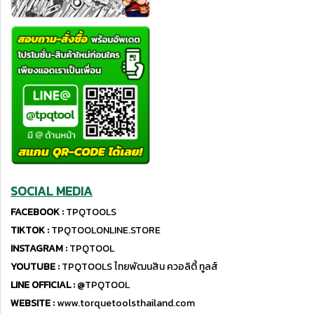
SOCIAL MEDIA
FACEBOOK :
TPQTOOLS
TIKTOK :
TPQTOOLONLINE.STORE
INSTAGRAM :
TPQTOOL
YOUTUBE :
TPQTOOLS ไทยพัฒนสิน ควอลิตี้ ทูลส์
LINE OFFICIAL :
@TPQTOOL
WEBSITE :
www.torquetoolsthailand.com