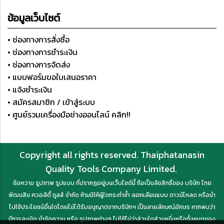
ข้อมูลเว็บไซต์
• ช่องทางการสั่งซื้อ
• ช่องทางการชำระเงิน
• ช่องทางการจัดส่ง
• แบบฟอร์มขอใบเสนอราคา
• แจ้งชำระเงิน
• สมัครสมาชิก / เข้าสู่ระบบ
• ศูนย์รวมเครื่องมือช่างออนไลน์ คลิก!!
Copyright all rights reserved. Thaiphatanasin
Quality Tools Company Limited.
ข้อความ รูปภาพ รูปแบบ ที่ปรากฏอยู่บนเว็บไซต์นี้ ถือเป็นลิขสิทธิ์ของ บริษัท ไทย
พัฒนสิน ควอลิตี้ ทูลส์ จำกัด ห้ามมิให้ผู้ใดกระทำซ้ำ ลอกเลียนแบบ ดาวน์โหลด หรือนำ
ไปใช้ประโยชน์อื่นใดโดยไม่ได้รับอนุญาตจากบริษัทฯ เป็นลายลักษณ์อักษร หากพบว่า
มีการละเมิด นำข้อความ หรือ รูปภาพต่างๆ ไปใช้ไม่ว่าส่วนใดส่วนหนึ่งหรือทั้งหมดของ