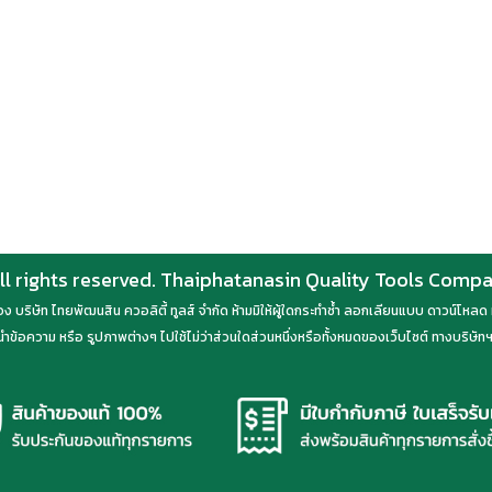
ll rights reserved. Thaiphatanasin Quality Tools Comp
์ของ บริษัท ไทยพัฒนสิน ควอลิตี้ ทูลส์ จำกัด ห้ามมิให้ผู้ใดกระทำซ้ำ ลอกเลียนแบบ ดาวน์โห
ำข้อความ หรือ รูปภาพต่างๆ ไปใช้ไม่ว่าส่วนใดส่วนหนึ่งหรือทั้งหมดของเว็บไซต์ ทางบริษัทฯ 