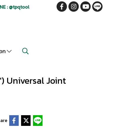
NE : @tpqtool
็อก
") Universal Joint
are