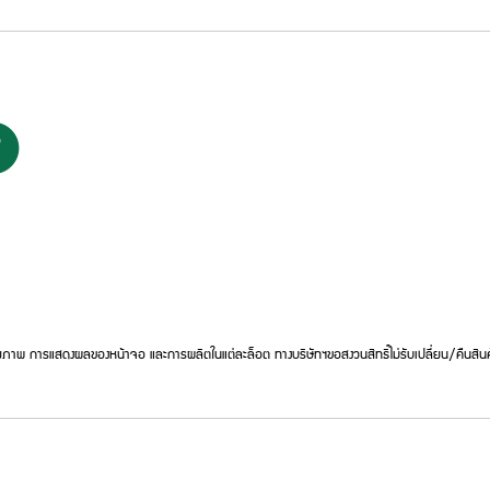
ภาพ การแสดงผลของหน้าจอ และการผลิตในแต่ละล็อต ทางบริษัทฯขอสงวนสิทธิ์ไม่รับเปลี่ยน/คืนสินค