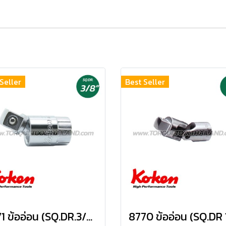
Seller
Best Seller
3771 ข้ออ่อน (SQ.DR.3/8") universal Joint