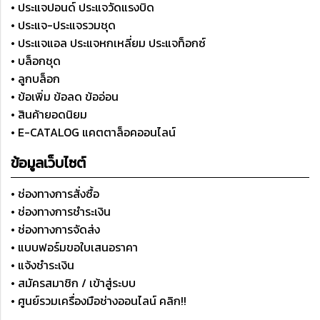
• ประแจปอนด์ ประแจวัดแรงบิด
• ประแจ-ประแจรวมชุด
• ประแจแอล ประแจหกเหลี่ยม ประแจท็อกซ์
• บล็อกชุด
• ลูกบล็อก
• ข้อเพิ่ม ข้อลด ข้ออ่อน
• สินค้ายอดนิยม
• E-CATALOG แคตตาล็อคออนไลน์
ข้อมูลเว็บไซต์
• ช่องทางการสั่งซื้อ
• ช่องทางการชำระเงิน
• ช่องทางการจัดส่ง
• แบบฟอร์มขอใบเสนอราคา
• แจ้งชำระเงิน
• สมัครสมาชิก / เข้าสู่ระบบ
• ศูนย์รวมเครื่องมือช่างออนไลน์ คลิก!!