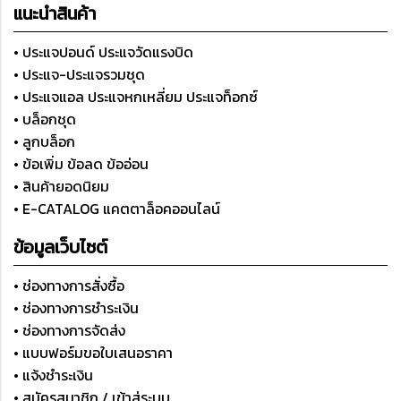
แนะนำสินค้า
• ประแจปอนด์ ประแจวัดแรงบิด
• ประแจ-ประแจรวมชุด
• ประแจแอล ประแจหกเหลี่ยม ประแจท็อกซ์
• บล็อกชุด
• ลูกบล็อก
• ข้อเพิ่ม ข้อลด ข้ออ่อน
• สินค้ายอดนิยม
• E-CATALOG แคตตาล็อคออนไลน์
ข้อมูลเว็บไซต์
• ช่องทางการสั่งซื้อ
• ช่องทางการชำระเงิน
• ช่องทางการจัดส่ง
• แบบฟอร์มขอใบเสนอราคา
• แจ้งชำระเงิน
• สมัครสมาชิก / เข้าสู่ระบบ