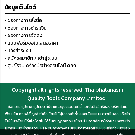
ข้อมูลเว็บไซต์
• ช่องทางการสั่งซื้อ
• ช่องทางการชำระเงิน
• ช่องทางการจัดส่ง
• แบบฟอร์มขอใบเสนอราคา
• แจ้งชำระเงิน
• สมัครสมาชิก / เข้าสู่ระบบ
• ศูนย์รวมเครื่องมือช่างออนไลน์ คลิก!!
Copyright all rights reserved. Thaiphatanasin
Quality Tools Company Limited.
ข้อความ รูปภาพ รูปแบบ ที่ปรากฏอยู่บนเว็บไซต์นี้ ถือเป็นลิขสิทธิ์ของ บริษัท ไทย
พัฒนสิน ควอลิตี้ ทูลส์ จำกัด ห้ามมิให้ผู้ใดกระทำซ้ำ ลอกเลียนแบบ ดาวน์โหลด หรือนำ
ไปใช้ประโยชน์อื่นใดโดยไม่ได้รับอนุญาตจากบริษัทฯ เป็นลายลักษณ์อักษร หากพบว่า
มีการละเมิด นำข้อความ หรือ รูปภาพต่างๆ ไปใช้ไม่ว่าส่วนใดส่วนหนึ่งหรือทั้งหมดของ