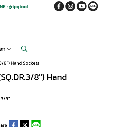
NE : @tpqtool
็อก
.3/8") Hand Sockets
 (SQ.DR.3/8") Hand
.3/8"
are