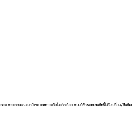
ภาพ การแสดงผลของหน้าจอ และการผลิตในแต่ละล็อต ทางบริษัทฯขอสงวนสิทธิ์ไม่รับเปลี่ยน/คืนสินค