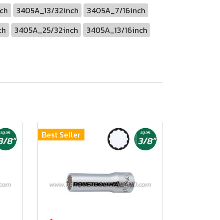
ch
3405A_13/32inch
3405A_7/16inch
ch
3405A_25/32inch
3405A_13/16inch
Best Seller