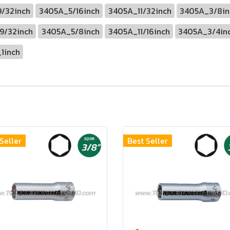
/32inch
3405A_5/16inch
3405A_11/32inch
3405A_3/8in
9/32inch
3405A_5/8inch
3405A_11/16inch
3405A_3/4in
1inch
Seller
Best Seller