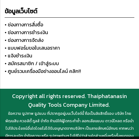
ข้อมูลเว็บไซต์
• ช่องทางการสั่งซื้อ
• ช่องทางการชำระเงิน
• ช่องทางการจัดส่ง
• แบบฟอร์มขอใบเสนอราคา
• แจ้งชำระเงิน
• สมัครสมาชิก / เข้าสู่ระบบ
• ศูนย์รวมเครื่องมือช่างออนไลน์ คลิก!!
Copyright all rights reserved. Thaiphatanasin
Quality Tools Company Limited.
ข้อความ รูปภาพ รูปแบบ ที่ปรากฏอยู่บนเว็บไซต์นี้ ถือเป็นลิขสิทธิ์ของ บริษัท ไทย
พัฒนสิน ควอลิตี้ ทูลส์ จำกัด ห้ามมิให้ผู้ใดกระทำซ้ำ ลอกเลียนแบบ ดาวน์โหลด หรือนำ
ไปใช้ประโยชน์อื่นใดโดยไม่ได้รับอนุญาตจากบริษัทฯ เป็นลายลักษณ์อักษร หากพบว่า
มีการละเมิด นำข้อความ หรือ รูปภาพต่างๆ ไปใช้ไม่ว่าส่วนใดส่วนหนึ่งหรือทั้งหมดของ