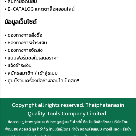
• สินค้ายอดนิยม
• E-CATALOG แคตตาล็อคออนไลน์
ข้อมูลเว็บไซต์
• ช่องทางการสั่งซื้อ
• ช่องทางการชำระเงิน
• ช่องทางการจัดส่ง
• แบบฟอร์มขอใบเสนอราคา
• แจ้งชำระเงิน
• สมัครสมาชิก / เข้าสู่ระบบ
• ศูนย์รวมเครื่องมือช่างออนไลน์ คลิก!!
Copyright all rights reserved. Thaiphatanasin
Quality Tools Company Limited.
ข้อความ รูปภาพ รูปแบบ ที่ปรากฏอยู่บนเว็บไซต์นี้ ถือเป็นลิขสิทธิ์ของ บริษัท ไทย
พัฒนสิน ควอลิตี้ ทูลส์ จำกัด ห้ามมิให้ผู้ใดกระทำซ้ำ ลอกเลียนแบบ ดาวน์โหลด หรือนำ