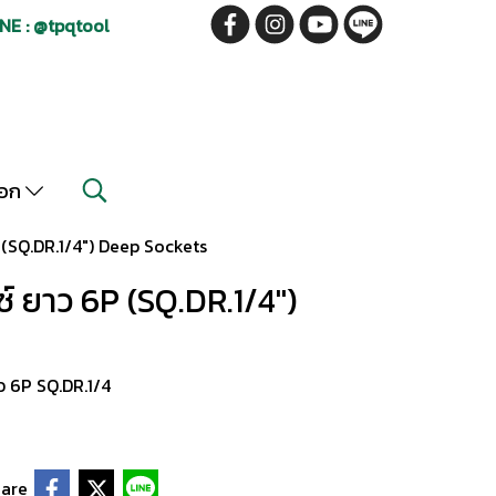
NE : @tpqtool
็อก
(SQ.DR.1/4") Deep Sockets
์ ยาว 6P (SQ.DR.1/4")
ว 6P SQ.DR.1/4
are