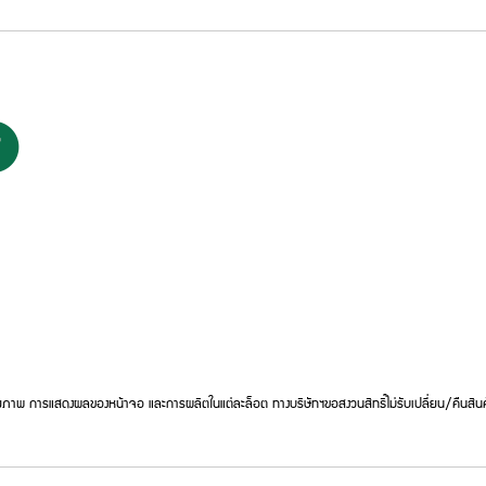
ภาพ การแสดงผลของหน้าจอ และการผลิตในแต่ละล็อต ทางบริษัทฯขอสงวนสิทธิ์ไม่รับเปลี่ยน/คืนสินค