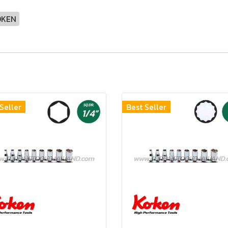
OKEN
Seller
Best Seller