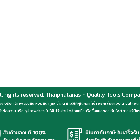
ll rights reserved. Thaiphatanasin Quality Tools Comp
์ของ บริษัท ไทยพัฒนสิน ควอลิตี้ ทูลส์ จำกัด ห้ามมิให้ผู้ใดกระทำซ้ำ ลอกเลียนแบบ ดาวน์โห
ำข้อความ หรือ รูปภาพต่างๆ ไปใช้ไม่ว่าส่วนใดส่วนหนึ่งหรือทั้งหมดของเว็บไซต์ ทางบริษัทฯ 