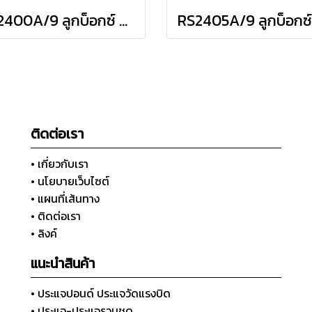
RS2400A/9 ลูกบ็อกซ์ สั้น 6P ชุด 9 ชิ้น (SQ.DR.1/4") Socket Set on Rail
ติดต่อเรา
• เกี่ยวกับเรา
• นโยบายเว็บไซต์
• แผนที่เส้นทาง
• ติดต่อเรา
• ลิงค์
แนะนำสินค้า
• ประแจปอนด์ ประแจวัดแรงบิด
• ประแจ-ประแจรวมชุด