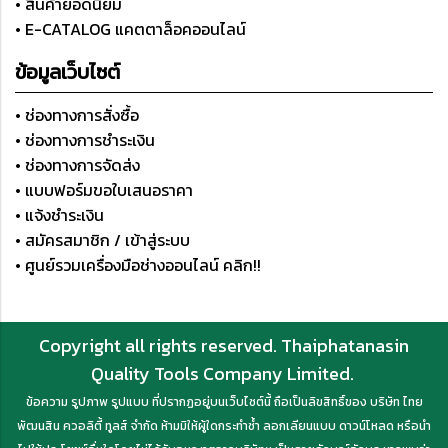
• สินค้ายอดนิยม
• E-CATALOG แคตตาล็อคออนไลน์
ข้อมูลเว็บไซต์
• ช่องทางการสั่งซื้อ
• ช่องทางการชำระเงิน
• ช่องทางการจัดส่ง
• แบบฟอร์มขอใบเสนอราคา
• แจ้งชำระเงิน
• สมัครสมาชิก / เข้าสู่ระบบ
• ศูนย์รวมเครื่องมือช่างออนไลน์ คลิก!!
Copyright all rights reserved. Thaiphatanasin
Quality Tools Company Limited.
ข้อความ รูปภาพ รูปแบบ ที่ปรากฏอยู่บนเว็บไซต์นี้ ถือเป็นลิขสิทธิ์ของ บริษัท ไทย
พัฒนสิน ควอลิตี้ ทูลส์ จำกัด ห้ามมิให้ผู้ใดกระทำซ้ำ ลอกเลียนแบบ ดาวน์โหลด หรือนำ