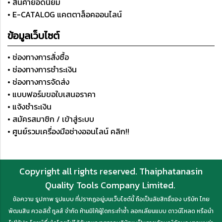
• สินค้ายอดนิยม
• E-CATALOG แคตตาล็อคออนไลน์
ข้อมูลเว็บไซต์
• ช่องทางการสั่งซื้อ
• ช่องทางการชำระเงิน
• ช่องทางการจัดส่ง
• แบบฟอร์มขอใบเสนอราคา
• แจ้งชำระเงิน
• สมัครสมาชิก / เข้าสู่ระบบ
• ศูนย์รวมเครื่องมือช่างออนไลน์ คลิก!!
Copyright all rights reserved. Thaiphatanasin
Quality Tools Company Limited.
ข้อความ รูปภาพ รูปแบบ ที่ปรากฏอยู่บนเว็บไซต์นี้ ถือเป็นลิขสิทธิ์ของ บริษัท ไทย
พัฒนสิน ควอลิตี้ ทูลส์ จำกัด ห้ามมิให้ผู้ใดกระทำซ้ำ ลอกเลียนแบบ ดาวน์โหลด หรือนำ