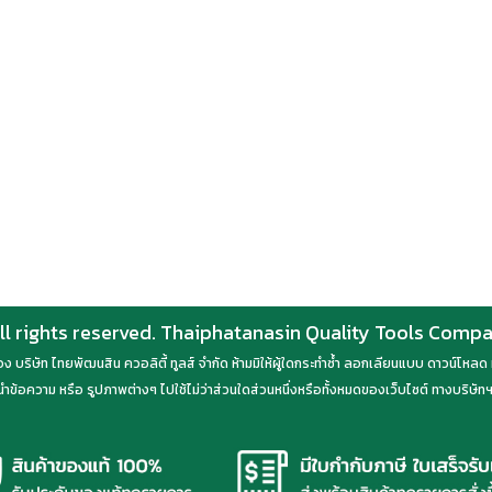
ll rights reserved. Thaiphatanasin Quality Tools Comp
์ของ บริษัท ไทยพัฒนสิน ควอลิตี้ ทูลส์ จำกัด ห้ามมิให้ผู้ใดกระทำซ้ำ ลอกเลียนแบบ ดาวน์โห
ำข้อความ หรือ รูปภาพต่างๆ ไปใช้ไม่ว่าส่วนใดส่วนหนึ่งหรือทั้งหมดของเว็บไซต์ ทางบริษัทฯ 