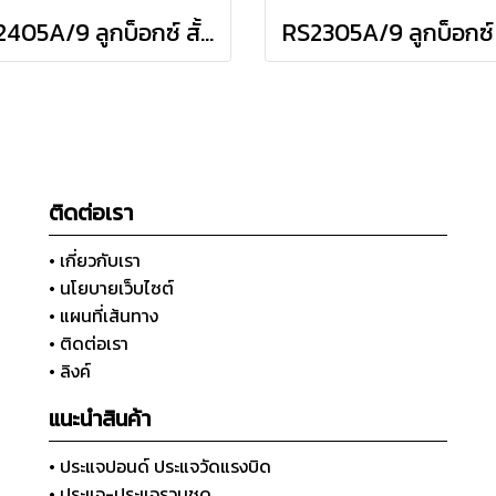
RS2405A/9 ลูกบ็อกซ์ สั้น 12P ชุด 9 ชิ้น (SQ.DR.1/4") Socket Set on Rail
ติดต่อเรา
• เกี่ยวกับเรา
• นโยบายเว็บไซต์
• แผนที่เส้นทาง
• ติดต่อเรา
• ลิงค์
แนะนำสินค้า
• ประแจปอนด์ ประแจวัดแรงบิด
• ประแจ-ประแจรวมชุด