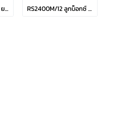
RS2305A/9 ลูกบ็อกซ์ ยาว 12P ชุด 9 ชิ้น (SQ.DR.1/4") Deep Socket Set on Rail
RS2400M/12 ลูกบ็อกซ์ สั้น 6P ชุด 12 ชิ้น (SQ.DR.1/4") Socket Set on rail