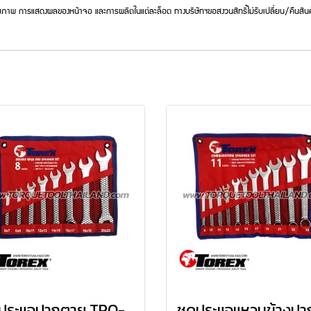
ภาพ การแสดงผลของหน้าจอ และการผลิตในแต่ละล็อต ทางบริษัทฯขอสงวนสิทธิ์ไม่รับเปลี่ยน/คืนสินค
ชุดประแจปากตาย TPQ-TRDES8