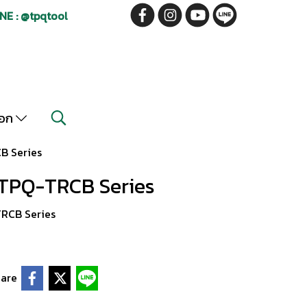
NE : @tpqtool
็อก
B Series
TPQ-TRCB Series
RCB Series
are