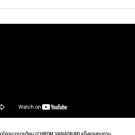
ัสดุโครมวานาเดียม (CHROM VANADIUM) แข็งแรงทนทาน