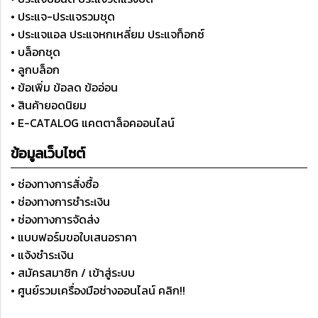
• ประแจ-ประแจรวมชุด
• ประแจแอล ประแจหกเหลี่ยม ประแจท็อกซ์
• บล็อกชุด
• ลูกบล็อก
• ข้อเพิ่ม ข้อลด ข้ออ่อน
• สินค้ายอดนิยม
• E-CATALOG แคตตาล็อคออนไลน์
ข้อมูลเว็บไซต์
• ช่องทางการสั่งซื้อ
• ช่องทางการชำระเงิน
• ช่องทางการจัดส่ง
• แบบฟอร์มขอใบเสนอราคา
• แจ้งชำระเงิน
• สมัครสมาชิก / เข้าสู่ระบบ
• ศูนย์รวมเครื่องมือช่างออนไลน์ คลิก!!