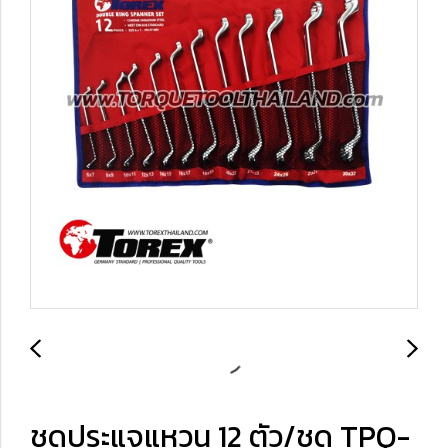
ชุดประแจแหวน 12 ตัว/ชุด TPQ-