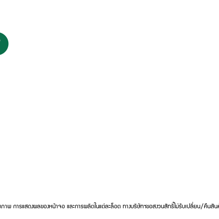
ภาพ การแสดงผลของหน้าจอ และการผลิตในแต่ละล็อต ทางบริษัทฯขอสงวนสิทธิ์ไม่รับเปลี่ยน/คืนสินค