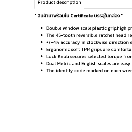
Product description
" สินค้ามาพร้อมใบ Certificate บรรจุในกล่อง "
Double window scale,plastic grip,high pre
The 45-tooth reversible ratchet head re
+/-4% accuracy in clockwise direction e
Ergonomic soft TPR grips are comfortab
Lock Knob secures selected torque fro
Dual Metric and English scales are easy
The identity code marked on each wrenc