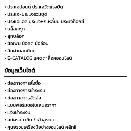
• ประแจปอนด์ ประแจวัดแรงบิด
• ประแจ-ประแจรวมชุด
• ประแจแอล ประแจหกเหลี่ยม ประแจท็อกซ์
• บล็อกชุด
• ลูกบล็อก
• ข้อเพิ่ม ข้อลด ข้ออ่อน
• สินค้ายอดนิยม
• E-CATALOG แคตตาล็อคออนไลน์
ข้อมูลเว็บไซต์
• ช่องทางการสั่งซื้อ
• ช่องทางการชำระเงิน
• ช่องทางการจัดส่ง
• แบบฟอร์มขอใบเสนอราคา
• แจ้งชำระเงิน
• สมัครสมาชิก / เข้าสู่ระบบ
• ศูนย์รวมเครื่องมือช่างออนไลน์ คลิก!!