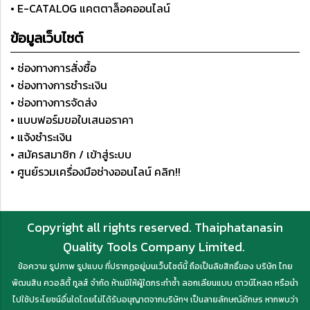
• E-CATALOG แคตตาล็อคออนไลน์
ข้อมูลเว็บไซต์
• ช่องทางการสั่งซื้อ
• ช่องทางการชำระเงิน
• ช่องทางการจัดส่ง
• แบบฟอร์มขอใบเสนอราคา
• แจ้งชำระเงิน
• สมัครสมาชิก / เข้าสู่ระบบ
• ศูนย์รวมเครื่องมือช่างออนไลน์ คลิก!!
Copyright all rights reserved. Thaiphatanasin
Quality Tools Company Limited.
ข้อความ รูปภาพ รูปแบบ ที่ปรากฏอยู่บนเว็บไซต์นี้ ถือเป็นลิขสิทธิ์ของ บริษัท ไทย
พัฒนสิน ควอลิตี้ ทูลส์ จำกัด ห้ามมิให้ผู้ใดกระทำซ้ำ ลอกเลียนแบบ ดาวน์โหลด หรือนำ
ไปใช้ประโยชน์อื่นใดโดยไม่ได้รับอนุญาตจากบริษัทฯ เป็นลายลักษณ์อักษร หากพบว่า