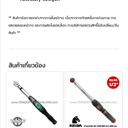
** สินค้าจริงอาจแตกต่างจากภาพในหน้าจอ เนื่องจากการจัดแสงในการถ่ายภาพ การ
แสดงผลของหน้าจอ และการผลิตในแต่ละล็อต ทางบริษัทฯขอสงวนสิทธิ์ไม่รับเปลี่ยน/คืน
สินค้า **
สินค้าเกี่ยวข้อง