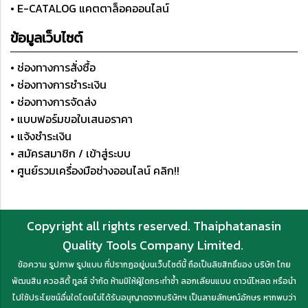
• E-CATALOG แคตตาล็อคออนไลน์
ข้อมูลเว็บไซต์
• ช่องทางการสั่งซื้อ
• ช่องทางการชำระเงิน
• ช่องทางการจัดส่ง
• แบบฟอร์มขอใบเสนอราคา
• แจ้งชำระเงิน
• สมัครสมาชิก / เข้าสู่ระบบ
• ศูนย์รวมเครื่องมือช่างออนไลน์ คลิก!!
Copyright all rights reserved. Thaiphatanasin
Quality Tools Company Limited.
ข้อความ รูปภาพ รูปแบบ ที่ปรากฏอยู่บนเว็บไซต์นี้ ถือเป็นลิขสิทธิ์ของ บริษัท ไทย
พัฒนสิน ควอลิตี้ ทูลส์ จำกัด ห้ามมิให้ผู้ใดกระทำซ้ำ ลอกเลียนแบบ ดาวน์โหลด หรือนำ
ไปใช้ประโยชน์อื่นใดโดยไม่ได้รับอนุญาตจากบริษัทฯ เป็นลายลักษณ์อักษร หากพบว่า