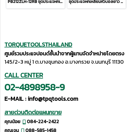
PB212ZLH-12RB ชุดประแจหกเหลี่ยมหัวบอลยาว (สีรุ้ง) ขนาด 1/20"-5/16" (12 ตัวชุด)
ชุดประแจหกเหลี่ยมหัวบอลยาว PB212LH-10RB
TORQUETOOLSTHAILAND
ศูนย์รวมประแจปอนด์ชั้นนำจากผู้แทนจัดจำหน่ายโดยตรง
145/2-3 หมู่ 1 ต.บางขุนกอง อ.บางกรวย จ.นนทบุรี 11130
CALL CENTER
02-4898958-9
E-MAIL :
info@tpqtools.com
สายด่วนติดต่อแผนกขาย
คุณน้อย
084-224-2422
คุณเจน
088-585-1458