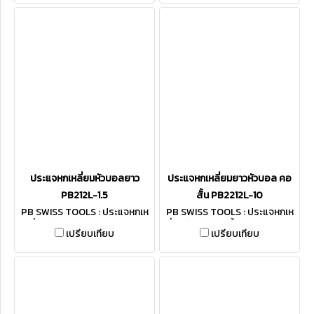
ประแจหกเหลี่ยมหัวบอลยาว
ประแจหกเหลี่ยมยาวหัวบอล คอ
PB212L-1.5
สั้น PB2212L-10
PB SWISS TOOLS : ประแจหกเห
PB SWISS TOOLS : ประแจหกเห
ลี่ยมหัวบอลยาว PB212L-1.5
ลี่ยมหัวบอล คอสั้น PB2212L-10
เปรียบเทียบ
เปรียบเทียบ