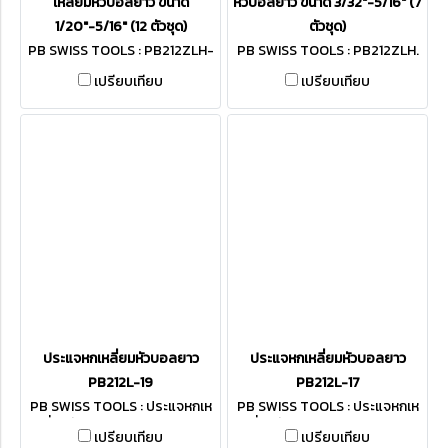
เหลี่ยมหัวบอลยาว ขนาด
หัวบอลยาว ขนาด 3/32"-5/16" (7
1/20"-5/16" (12 ตัวชุด)
ตัวชุด)
PB SWISS TOOLS : PB212ZLH-
PB SWISS TOOLS : PB212ZLH.
12.
เปรียบเทียบ
เปรียบเทียบ
ประแจหกเหลี่ยมหัวบอลยาว
ประแจหกเหลี่ยมหัวบอลยาว
PB212L-19
PB212L-17
PB SWISS TOOLS : ประแจหกเห
PB SWISS TOOLS : ประแจหกเห
ลี่ยมหัวบอลยาว PB212L-19
ลี่ยมหัวบอลยาว PB212L-17
เปรียบเทียบ
เปรียบเทียบ