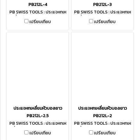
PB212L-4
PB212L-3
PB SWISS TOOLS : ประแจหกเห
PB SWISS TOOLS : ประแจหกเห
ลี่ยมหัวบอลยาว PB212L-4
ลี่ยมหัวบอลยาว PB212L-3
เปรียบเทียบ
เปรียบเทียบ
ประแจหกเหลี่ยมหัวบอลยาว
ประแจหกเหลี่ยมหัวบอลยาว
PB212L-2.5
PB212L-2
PB SWISS TOOLS : ประแจหกเห
PB SWISS TOOLS : ประแจหกเห
ลี่ยมหัวบอลยาว PB212L-2.5
ลี่ยมหัวบอลยาว PB212L-2
เปรียบเทียบ
เปรียบเทียบ