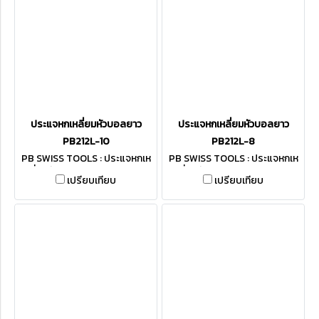
ประแจหกเหลี่ยมหัวบอลยาว
ประแจหกเหลี่ยมหัวบอลยาว
PB212L-10
PB212L-8
PB SWISS TOOLS : ประแจหกเห
PB SWISS TOOLS : ประแจหกเห
ลี่ยมหัวบอลยาว PB212L-10
ลี่ยมหัวบอลยาว PB212L-8
เปรียบเทียบ
เปรียบเทียบ