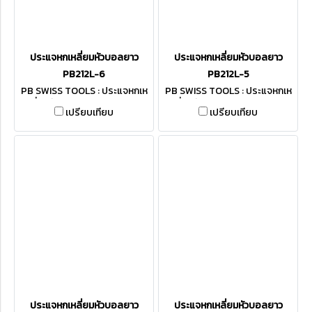
ประแจหกเหลี่ยมหัวบอลยาว
ประแจหกเหลี่ยมหัวบอลยาว
PB212L-6
PB212L-5
PB SWISS TOOLS : ประแจหกเห
PB SWISS TOOLS : ประแจหกเห
ลี่ยมหัวบอลยาว PB212L-6
ลี่ยมหัวบอลยาว PB212L-5
เปรียบเทียบ
เปรียบเทียบ
ประแจหกเหลี่ยมหัวบอลยาว
ประแจหกเหลี่ยมหัวบอลยาว