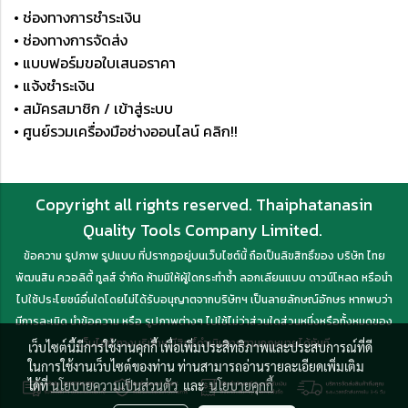
• ช่องทางการชำระเงิน
• ช่องทางการจัดส่ง
• แบบฟอร์มขอใบเสนอราคา
• แจ้งชำระเงิน
• สมัครสมาชิก / เข้าสู่ระบบ
• ศูนย์รวมเครื่องมือช่างออนไลน์ คลิก!!
Copyright all rights reserved. Thaiphatanasin
Quality Tools Company Limited.
ข้อความ รูปภาพ รูปแบบ ที่ปรากฏอยู่บนเว็บไซต์นี้ ถือเป็นลิขสิทธิ์ของ บริษัท ไทย
พัฒนสิน ควอลิตี้ ทูลส์ จำกัด ห้ามมิให้ผู้ใดกระทำซ้ำ ลอกเลียนแบบ ดาวน์โหลด หรือนำ
ไปใช้ประโยชน์อื่นใดโดยไม่ได้รับอนุญาตจากบริษัทฯ เป็นลายลักษณ์อักษร หากพบว่า
มีการละเมิด นำข้อความ หรือ รูปภาพต่างๆ ไปใช้ไม่ว่าส่วนใดส่วนหนึ่งหรือทั้งหมดของ
เว็บไซต์ ทางบริษัทฯ มีสิทธิ์ดำเนินการตามกฎหมายได้ทันที
เว็บไซต์นี้มีการใช้งานคุกกี้ เพื่อเพิ่มประสิทธิภาพและประสบการณ์ที่ดี
ในการใช้งานเว็บไซต์ของท่าน ท่านสามารถอ่านรายละเอียดเพิ่มเติม
ได้ที่
นโยบายความเป็นส่วนตัว
และ
นโยบายคุกกี้