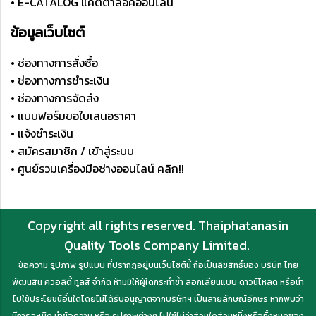
• E-CATALOG แคตตาล็อคออนไลน์
ข้อมูลเว็บไซต์
• ช่องทางการสั่งซื้อ
• ช่องทางการชำระเงิน
• ช่องทางการจัดส่ง
• แบบฟอร์มขอใบเสนอราคา
• แจ้งชำระเงิน
• สมัครสมาชิก / เข้าสู่ระบบ
• ศูนย์รวมเครื่องมือช่างออนไลน์ คลิก!!
Copyright all rights reserved. Thaiphatanasin
Quality Tools Company Limited.
ข้อความ รูปภาพ รูปแบบ ที่ปรากฏอยู่บนเว็บไซต์นี้ ถือเป็นลิขสิทธิ์ของ บริษัท ไทย
พัฒนสิน ควอลิตี้ ทูลส์ จำกัด ห้ามมิให้ผู้ใดกระทำซ้ำ ลอกเลียนแบบ ดาวน์โหลด หรือนำ
ไปใช้ประโยชน์อื่นใดโดยไม่ได้รับอนุญาตจากบริษัทฯ เป็นลายลักษณ์อักษร หากพบว่า
มีการละเมิด นำข้อความ หรือ รูปภาพต่างๆ ไปใช้ไม่ว่าส่วนใดส่วนหนึ่งหรือทั้งหมดของ