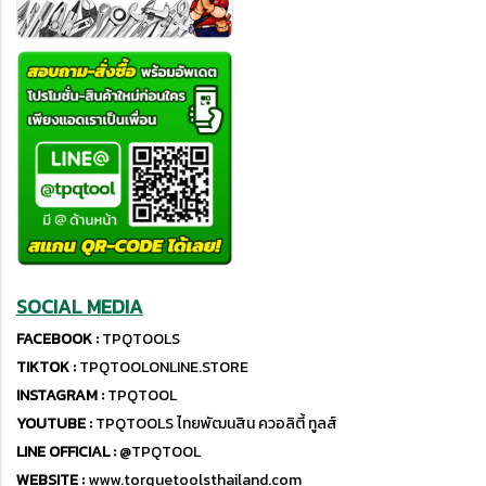
SOCIAL MEDIA
FACEBOOK :
TPQTOOLS
TIKTOK :
TPQTOOLONLINE.STORE
INSTAGRAM :
TPQTOOL
YOUTUBE :
TPQTOOLS ไทยพัฒนสิน ควอลิตี้ ทูลส์
LINE OFFICIAL :
@TPQTOOL
WEBSITE :
www.torquetoolsthailand.com