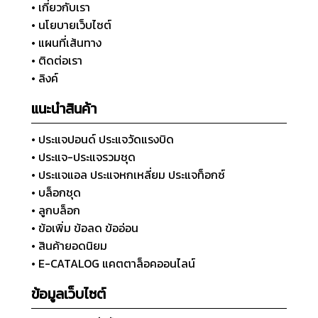
• เกี่ยวกับเรา
• นโยบายเว็บไซต์
• แผนที่เส้นทาง
• ติดต่อเรา
• ลิงค์
แนะนำสินค้า
• ประแจปอนด์ ประแจวัดแรงบิด
• ประแจ-ประแจรวมชุด
• ประแจแอล ประแจหกเหลี่ยม ประแจท็อกซ์
• บล็อกชุด
• ลูกบล็อก
• ข้อเพิ่ม ข้อลด ข้ออ่อน
• สินค้ายอดนิยม
• E-CATALOG แคตตาล็อคออนไลน์
ข้อมูลเว็บไซต์