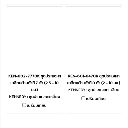
KEN-602-7770K ชุดประแจหก
KEN-601-6470K ชุดประแจหก
เหลี่ยมด้ามตัวที 7 ตัว (2.5 - 10
เหลี่ยมด้ามตัวที 8 ตัว (2 - 10 มม.)
มม.)
KENNEDY : ชุดประแจหกเหลี่ยม
KEN-601-6470K
KENNEDY : ชุดประแจหกเหลี่ยม
เปรียบเทียบ
KEN-602-7770K
เปรียบเทียบ