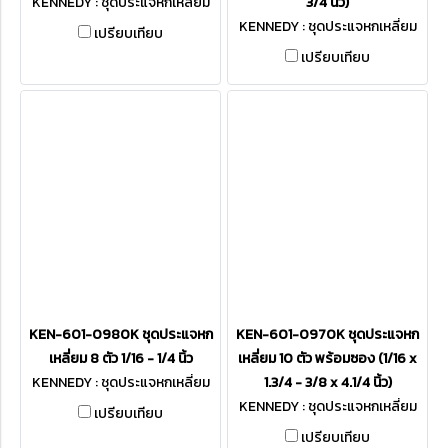
KENNEDY : ชุดประแจหกเหลี่ยม
3/4 นิ้ว)
KEN-601-1020K
KENNEDY : ชุดประแจหกเหลี่ยม
เปรียบเทียบ
KEN-601-3970K
เปรียบเทียบ
KEN-601-0980K ชุดประแจหก
KEN-601-0970K ชุดประแจหก
เหลี่ยม 8 ตัว 1/16 - 1/4 นิ้ว
เหลี่ยม 10 ตัว พร้อมซอง (1/16 x
KENNEDY : ชุดประแจหกเหลี่ยม
1.3/4 - 3/8 x 4.1/4 นิ้ว)
KEN-601-0980K
KENNEDY : ชุดประแจหกเหลี่ยม
เปรียบเทียบ
KEN-601-0970K
เปรียบเทียบ