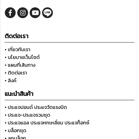
ติดต่อเรา
• เกี่ยวกับเรา
• นโยบายเว็บไซต์
• แผนที่เส้นทาง
• ติดต่อเรา
• ลิงค์
แนะนำสินค้า
• ประแจปอนด์ ประแจวัดแรงบิด
• ประแจ-ประแจรวมชุด
• ประแจแอล ประแจหกเหลี่ยม ประแจท็อกซ์
• บล็อกชุด
• ลูกบล็อก