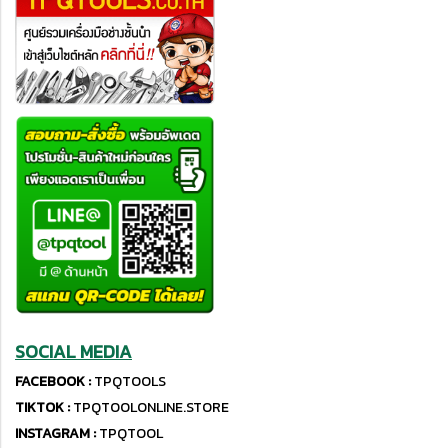
SOCIAL MEDIA
FACEBOOK :
TPQTOOLS
TIKTOK :
TPQTOOLONLINE.STORE
INSTAGRAM :
TPQTOOL