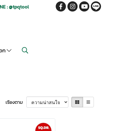
NE : @tpqtool
็อก
เรียงตาม